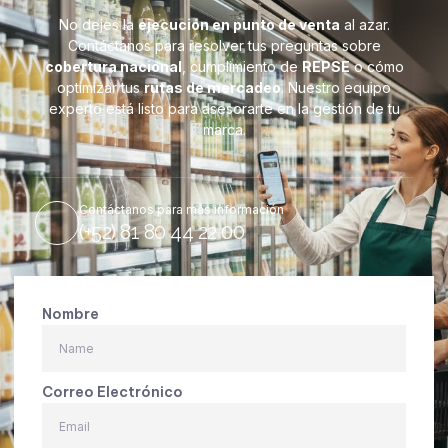
No dejes la
ejecución en punto de venta
al azar.
Contáctanos para resolver tus preguntas sobre
cobertura nacional
, cumplimiento de
REPSE
o cómo
optimizar tus
rutas de mercadeo
. Nuestro equipo
experto está listo para asesorarte en la gestión de tu
marca.
Contáctanos para más información
(+52) 81 80 44 22 00
Nombre
Correo Electrónico